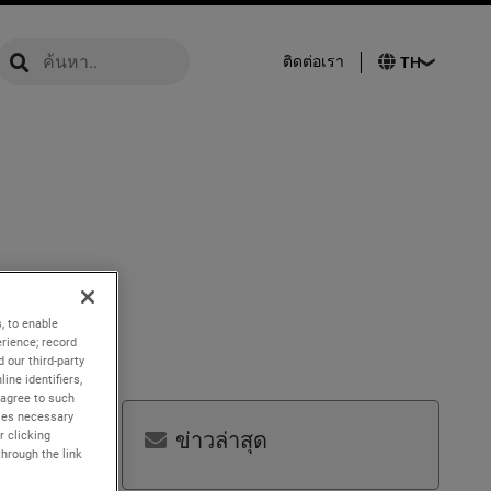
global-search
global-search
ติดต่อเรา
, to enable
rience; record
 our third-party
ine identifiers,
 agree to such
kies necessary
ข่าวล่าสุด
r clicking
through the link