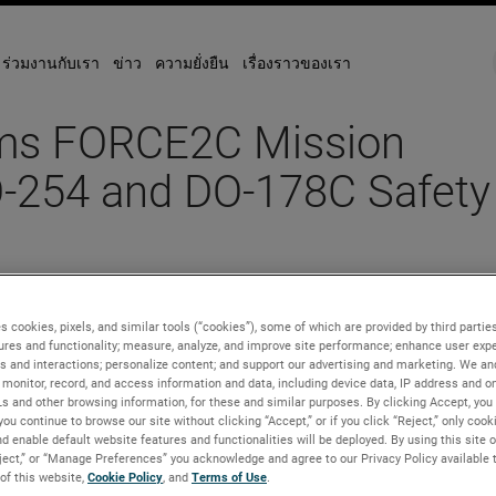
ร่วมงานกับเรา
ข่าว
ความยั่งยืน
เรื่องราวของเรา
ms FORCE2C Mission
-254 and DO-178C Safety
s cookies, pixels, and similar tools (“cookies”), some of which are provided by third parties
ures and functionality; measure, analyze, and improve site performance; enhance user expe
s and interactions; personalize content; and support our advertising and marketing. We and
monitor, record, and access information and data, including device data, IP address and onl
Ls and other browsing information, for these and similar purposes. By clicking Accept, you
you continue to browse our site without clicking “Accept,” or if you click “Reject,” only coo
d enable default website features and functionalities will be deployed. By using this site o
eject,” or “Manage Preferences” you acknowledge and agree to our Privacy Policy available 
 of this website,
Cookie Policy
, and
Terms of Use
.