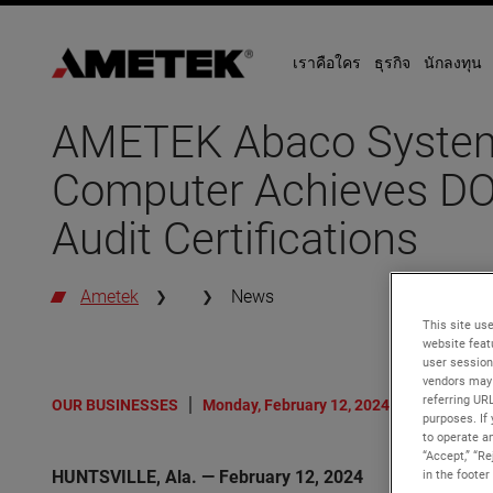
เราคือใคร
ธุรกิจ
นักลงทุน
AMETEK Abaco Syste
Computer Achieves DO
Audit Certifications
Ametek
News
This site use
website feat
user session
vendors may 
referring UR
OUR BUSINESSES
Monday, February 12, 2024
purposes. If 
to operate an
“Accept,” “R
HUNTSVILLE, Ala. — February 12, 2024
in the footer