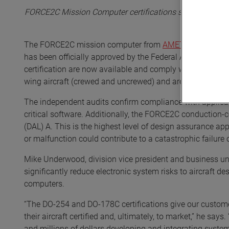
FORCE2C Mission Computer certifications significantly re
The FORCE2C mission computer from
AMETEK Abaco S
has been officially approved by the Federal Aviation Admin
certification are now available and comply with the airbo
wing aircraft (crewed and uncrewed) and are also approv
The independent audits confirm compliance with applicabl
critical software. Additionally, the FORCE2C conduction-c
(DAL) A. This is the highest level of design assurance ap
or malfunction could contribute to a catastrophic failure of
Mike Underwood, division vice president and business u
significantly reduce electronic system risks to aircraft d
computers.
“The DO-254 and DO-178C certifications give our custome
their aircraft certified and, ultimately, to market,” he sa
and millions of dollars developing and integrating systems