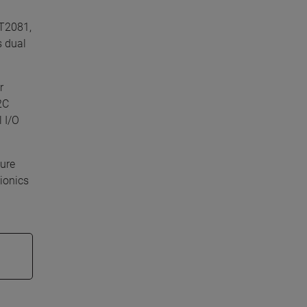
 T2081,
s dual
r
2C
 I/O
ture
ionics