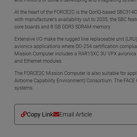
At the heart of the FORCE2C is the QorIQ-based SBC314C
with manufacturer’s availability out to 2035, the SBC fea
core boards and 8 GB DDR3 SDRAM memory.
Extensive I/O make the rugged line replaceable unit (LR
avionics applications where DO-254 certification compli
Mission Computer includes a RAR15XC 3U VPX avionics c
and Ethernet modules.
The FORCE2C Mission Computer is also suitable for appli
Airborne Capability Environment) Consortium. The FACE 
systems.
Copy Link
Email Article