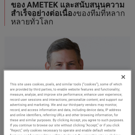
ของ AMETEK และสนับสนุนความ
สำเร็จอย่างต่อเนื่อ
งของทีมที่หลาก
หลายทั่วโลก
This site uses cookies, pixels, and similar tools (“cookies”), some of which
are provided by third parties, to enable website features and functionality;
measure, analyze, and improve site performance; enhance user experience;
record user sessions and interactions; personalize content; and support our
advertising and marketing. We and our third-party vendors may monitor,
record, and access information and data, including device data, IP address
David A. Zapico
and online identifiers, referring URLs and other browsing information, for
these and similar purposes. By clicking Accept, you agree to such purposes.
If you continue to browse our site without clicking “Accept,” or if you click
ประธานกรรมการและประธานเจ้าหน้าที่บริหาร
“Reject,” only cookies necessary to operate and enable default website