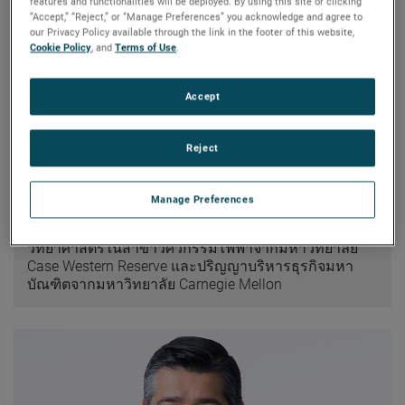
features and functionalities will be deployed. By using this site or clicking
Mr. Zapico ได้รับเลือกเป็นประธานคณะกรรมการใน
“Accept,” “Reject,” or “Manage Preferences” you acknowledge and agree to
เดือนมิถุนายน 2017 และเป็นประธานเจ้าหน้าที่บริหาร
our Privacy Policy available through the link in the footer of this website,
ตั้งแต่พฤษภาคม 2016 ก่อนหน้านี้ เขาดำรงตำแหน่งรอง
Cookie Policy
, and
Terms of Use
.
ประธานกรรมการบริหารและประธานเจ้าหน้าที่ฝ่าย
ปฏิบัติการตั้งแต่มกราคม 2013 ถึง พฤษภาคม 2016 เขา
Accept
เป็นประธานของแผนกเครื่องมืออิเล็กทรอนิกส์ตั้งแต่
ตุลาคม 2003 ถึงมกราคม 2013 เขาเริ่มร่วมงานกับ
AMETEK ในตำแหน่งวิศวกรผลิตภัณฑ์ในปี 1990 และ
Reject
ดำรงหลากหลายตำแหน่งในด้านวิศวกรรมและการ
บริหารทั่วไป เขาได้รับการเลื่อนตำแหน่งเป็นรองประธาน
แผนกเครื่องมือกระบวนการในปี 1996 และรองประธาน
Manage Preferences
และผู้จัดการทั่วไปของแผนก AMETEK อวกาศและเครื่อง
มือไฟฟ้าในปี 1999 เขาสำเร็จการศึกษาปริญญา
วิทยาศาสตร์ในสาขาวิศวกรรมไฟฟ้าจากมหาวิทยาลัย
Case Western Reserve และปริญญาบริหารธุรกิจมหา
บัณฑิตจากมหาวิทยาลัย Carnegie Mellon