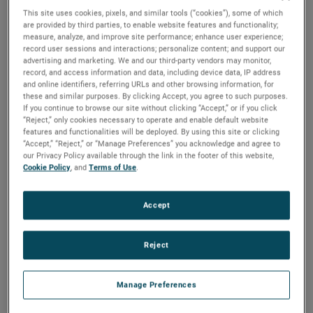
sustainability initiatives align well with AMETEK’s strategy.
This site uses cookies, pixels, and similar tools (“cookies”), some of which
I am confident he will make important contributions to the
are provided by third parties, to enable website features and functionality;
Board and the Company.”
measure, analyze, and improve site performance; enhance user experience;
record user sessions and interactions; personalize content; and support our
Mr. Seavers served as President and Executive Director at
advertising and marketing. We and our third-party vendors may monitor,
record, and access information and data, including device data, IP address
National Grid from 2015 through 2020, where he led an
and online identifiers, referring URLs and other browsing information, for
impressive transformation including leading their clean
these and similar purposes. By clicking Accept, you agree to such purposes.
energy and decarbonization initiatives. Previously, Mr.
If you continue to browse our site without clicking “Accept,” or if you click
Seavers served as Chief Executive Officer at Red Hawk Fire
“Reject,” only cookies necessary to operate and enable default website
& Security and at GE Security. He has also held leadership
features and functionalities will be deployed. By using this site or clicking
positions at United Technologies and Tyco International.
“Accept,” “Reject,” or “Manage Preferences” you acknowledge and agree to
our Privacy Policy available through the link in the footer of this website,
Cookie Policy
, and
Terms of Use
.
Mr. Seavers holds a bachelor’s degree in Business
Administration from Kent State University and a Master of
Business Administration degree from Stanford University.
Accept
เกี่ยวกับ AMETEK
Reject
Corporate Profile
Manage Preferences
AMETEK (NYSE: AME) is a leading global provider of