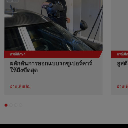
กรณีศึกษา
กรณีศึ
ผลักดันการออกแบบรถซูเปอร์คาร์
ฮูสต
ให้ถึงขีดสุด
อ่านเพิ่มเติม
อ่านเพิ