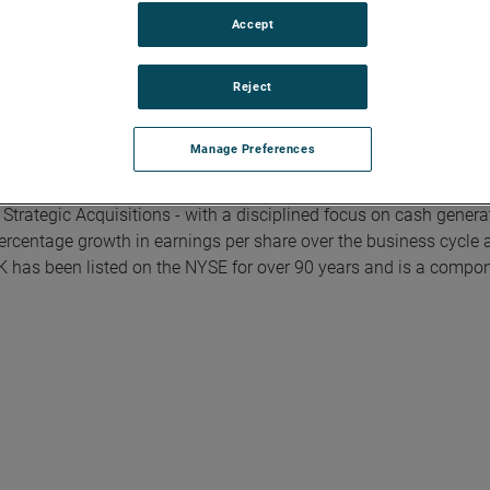
Accept
Reject
Manage Preferences
rial technology solutions serving a diverse set of attractive ni
Model integrates the Four Growth Strategies - Operational Excel
trategic Acquisitions - with a disciplined focus on cash genera
ercentage growth in earnings per share over the business cycle 
K has been listed on the NYSE for over 90 years and is a compon