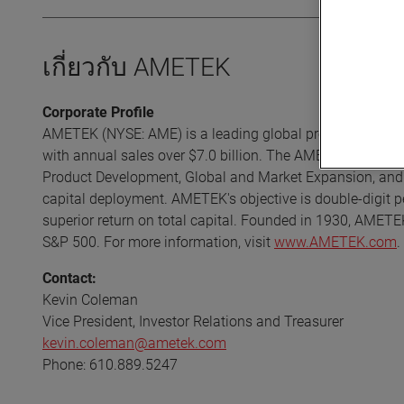
เกี่ยวกับ AMETEK
Corporate Profile
AMETEK (NYSE: AME) is a leading global provider of indust
with annual sales over $7.0 billion. The AMETEK Growth 
Product Development, Global and Market Expansion, and S
capital deployment. AMETEK's objective is double-digit p
superior return on total capital. Founded in 1930, AMETE
S&P 500. For more information, visit
www.AMETEK.com
.
Contact:
Kevin Coleman
Vice President, Investor Relations and Treasurer
kevin.coleman@ametek.com
Phone: 610.889.5247