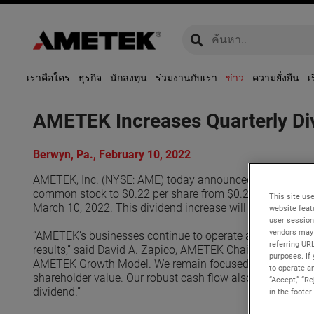
global-search
global-search
เราคือใคร
ธุรกิจ
นักลงทุน
ร่วมงานกับเรา
ข่าว
ความยั่งยืน
เ
AMETEK Increases Quarterly Di
Berwyn, Pa., February 10, 2022
AMETEK, Inc. (NYSE: AME) today announced its Board of D
common stock to $0.22 per share from $0.20 per share. T
This site use
March 10, 2022. This dividend increase will raise the indi
website feat
user session
vendors may 
“AMETEK’s businesses continue to operate at a very high 
referring UR
results,” said David A. Zapico, AMETEK Chairman and Chief
purposes. If 
AMETEK Growth Model. We remain focused on deploying our
to operate an
shareholder value. Our robust cash flow also allows us t
“Accept,” “R
dividend.”
in the footer