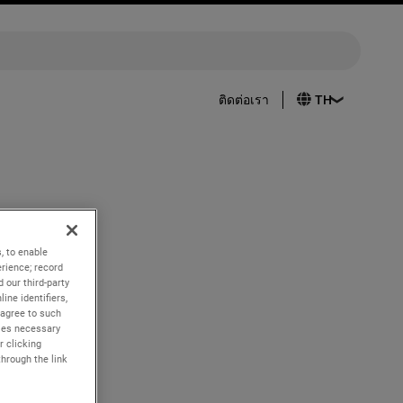
ติดต่อเรา
idend on
cord as of
, to enable
rience; record
 our third-party
ine identifiers,
 operating
 agree to such
the
kies necessary
ong-term
r clicking
sing cash
through the link