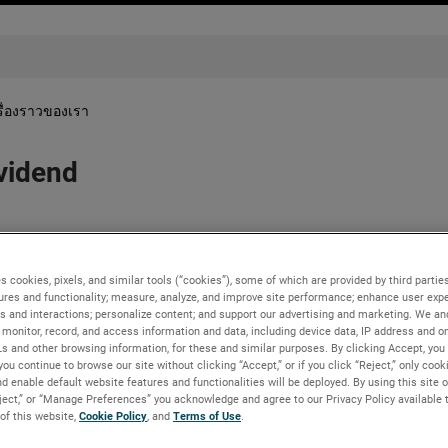
รื่องราวของเรา
vidend
irectors has approved a 10% increase in its quarterly cash div
he dividend is payable on March 31, 2022 to shareholders of re
s cookies, pixels, and similar tools (“cookies”), some of which are provided by third parties
cated annual rate to $0.88 per share.
ures and functionality; measure, analyze, and improve site performance; enhance user expe
s and interactions; personalize content; and support our advertising and marketing. We and
monitor, record, and access information and data, including device data, IP address and onl
level, delivering outstanding cash flow generation and excellent
Ls and other browsing information, for these and similar purposes. By clicking Accept, you
 Executive Officer. “These results are driven by the strength of 
you continue to browse our site without clicking “Accept,” or if you click “Reject,” only coo
 free cash flow primarily on strategic acquisitions, driving l
d enable default website features and functionalities will be deployed. By using this site o
o reward our shareholders with a higher and consistently increa
eject,” or “Manage Preferences” you acknowledge and agree to our Privacy Policy available 
 of this website,
Cookie Policy
, and
Terms of Use
.