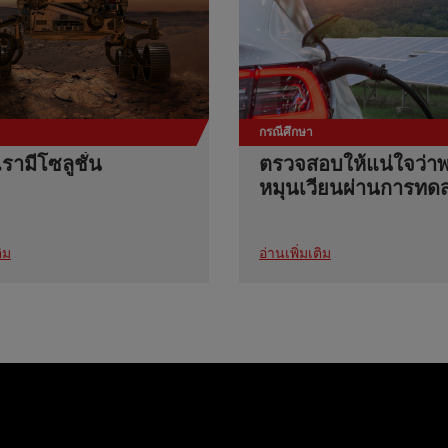
กรณีศึกษา
เรามีโซลูชั่น
ตรวจสอบให้แน่ใจว่าพ
หมุนเวียนผ่านการทด
ิม
อ่านเพิ่มเติม