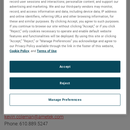
AMETEK (NYSE: AME) is a leading global provider of
record user sessions and interactions; personalize content; and support our
advertising and marketing. We and our third-party vendors may monitor,
industrial technology solutions serving a diverse set of
record, and access information and data, including device data, IP address
attractive niche markets with annual sales over $7.0 billion.
and online identifiers, referring URLs and other browsing information, for
The AMETEK Growth Model integrates the Four Growth
these and similar purposes. By clicking Accept, you agree to such purposes.
If you continue to browse our site without clicking “Accept,” or if you click
Strategies - Operational Excellence, New Product
“Reject,” only cookies necessary to operate and enable default website
Development, Global and Market Expansion, and Strategic
features and functionalities will be deployed. By using this site or clicking
“Accept,” “Reject,” or “Manage Preferences” you acknowledge and agree to
Acquisitions - with a disciplined focus on cash generation
our Privacy Policy available through the link in the footer of this website,
and capital deployment. AMETEK's objective is double-digit
Cookie Policy
, and
Terms of Use
.
percentage growth in earnings per share over the business
cycle and a superior return on total capital. Founded in
Accept
1930, AMETEK has been listed on the NYSE for over 90
years and is a component of the S&P 500. For more
Reject
information, visit
www.AMETEK.com
.
Contact:
Manage Preferences
Kevin Coleman
Vice President, Investor Relations and Treasurer
kevin.coleman@ametek.com
Phone: 610.889.5247