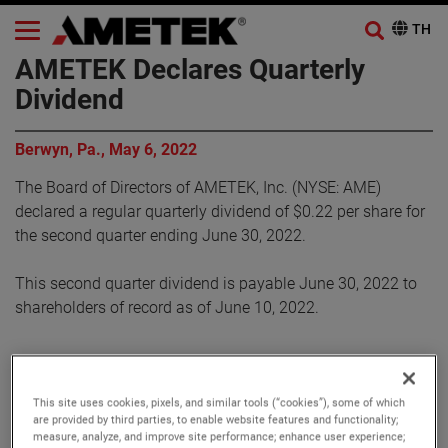
AMETEK Declares Quarterly
Dividend
Berwyn, Pa., May 6, 2022
The Board of Directors of AMETEK, Inc. (NYSE: AME)
declared a regular quarterly dividend of $0.22 per share for
the second quarter ending June 30, 2022.
This second quarter dividend is payable June 30, 2022 to
shareholders of record as of June 10, 2022.
เกี่ยวกับ AMETEK
This site uses cookies, pixels, and similar tools (“cookies”), some of which
are provided by third parties, to enable website features and functionality;
Corporate Profile
measure, analyze, and improve site performance; enhance user experience;