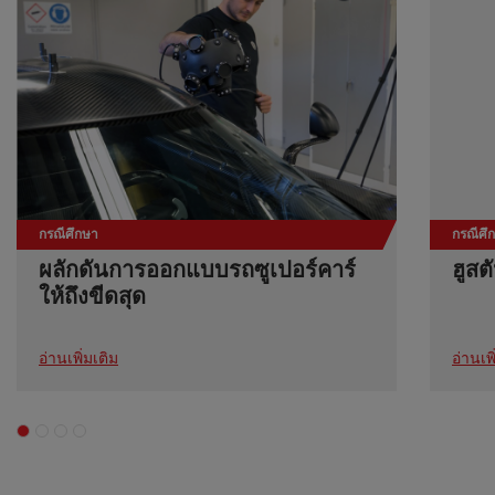
กรณีศึกษา
กรณีศึ
ผลักดันการออกแบบรถซูเปอร์คาร์
ฮูสต
ให้ถึงขีดสุด
อ่านเพิ่มเติม
อ่านเพิ