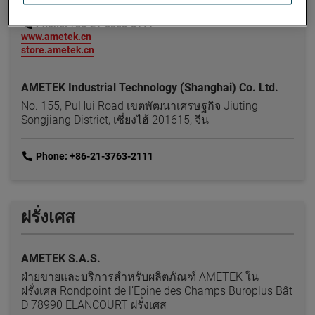
link
Email: info.china@ametek.com
link
Phone: +86-21-5868-5111
link
www.ametek.cn
link
store.ametek.cn
AMETEK Industrial Technology (Shanghai) Co. Ltd.
No. 155, PuHui Road เขตพัฒนาเศรษฐกิจ Jiuting
Songjiang District, เซี่ยงไฮ้ 201615, จีน
link
Phone: +86-21-3763-2111
ฝรั่งเศส
AMETEK S.A.S.
ฝ่ายขายและบริการสำหรับผลิตภัณฑ์ AMETEK ใน
ฝรั่งเศส Rondpoint de l’Epine des Champs Buroplus Bât
D 78990 ELANCOURT ฝรั่งเศส