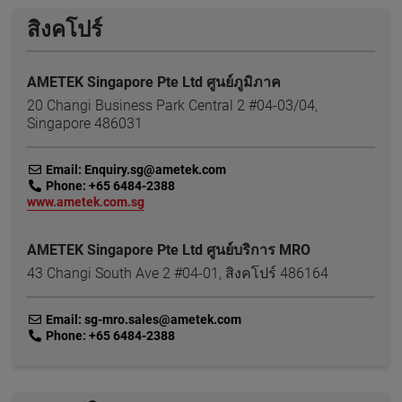
สิงคโปร์
AMETEK Singapore Pte Ltd ศูนย์ภูมิภาค
20 Changi Business Park Central 2 #04-03/04,
Singapore 486031
link
Email: Enquiry.sg@ametek.com
link
Phone: +65 6484-2388
link
www.ametek.com.sg
AMETEK Singapore Pte Ltd ศูนย์บริการ MRO
43 Changi South Ave 2 #04-01, สิงคโปร์ 486164
link
Email: sg-mro.sales@ametek.com
link
Phone: +65 6484-2388