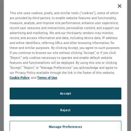
สำนักงานขายและบริการ Beijing
West Section, 2/F, JING DONG FANG Building (B10),
This site uses cookies, pixels, and similar tools (“cookies”), some of which
No.10 Jiu Xian Qiao Road Chaoyang District, Beijing
are provided by third parties, to enable website features and functionality;
100015, China
measure, analyze, and improve site performance; enhance user experience;
record user sessions and interactions; personalize content; and support our
advertising and marketing. We and our third-party vendors may monitor,
link
Phone: +86-10-8526-2111
record, and access information and data, including device data, IP address
and online identifiers, referring URLs and other browsing information, for
these and similar purposes. By clicking Accept, you agree to such purposes.
AMETEK Commercial Enterprise (Shanghai) Co. Ltd
If you continue to browse our site without clicking “Accept,” or if you click
สำนักงานขายและบริการ Guangzhou
“Reject,” only cookies necessary to operate and enable default website
features and functionalities will be deployed. By using this site or clicking
Room 810 Dongbao Plaza No.767 East Dongfeng
“Accept,” “Reject,” or “Manage Preferences” you acknowledge and agree to
Road, Guangzhou 510600, Guangdong, China
our Privacy Policy available through the link in the footer of this website,
Cookie Policy
, and
Terms of Use
.
link
Phone: +86-20-8363-4768
Accept
AMETEK Commercial Enterprise (Shanghai) Co. Ltd.
สำนักงานใหญ่ Shanghai
Reject
Part A1, A4, 2/F, Building No. 1 หมายเลข 526 Fute 3rd
Road East Pilot Free Trade Zone เซี่ยงไฮ้ 200131, จีน
Manage Preferences