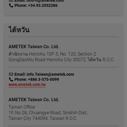
link
Email: info-it@ametek.com
link
Phone: +34.93.2052286
ไต้หวัน
AMETEK Taiwan Co. Ltd.
สำนักงาน Hsinchu 10F-5, No. 120, Section 2
GongDaoWu Road Hsinchu City 30072, ไต้หวัน R.O.C.
link
Email: info.Taiwan@ametek.com
link
Phone: +886 3-575-0099
link
www.ametek.com.tw
AMETEK Taiwan Co. Ltd.
Tainan Office
1F, No.26, Chuangye Road, Sinshih Dist.,
Tainan City 744094, Taiwan R.O.C.