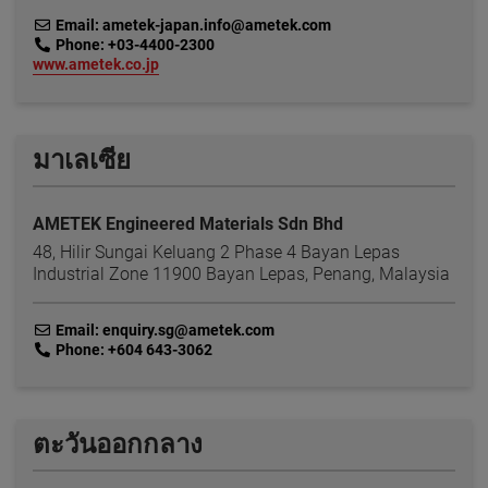
link
Email: ametek-japan.info@ametek.com
link
Phone: +03-4400-2300
link
www.ametek.co.jp
มาเลเซีย
AMETEK Engineered Materials Sdn Bhd
48, Hilir Sungai Keluang 2 Phase 4 Bayan Lepas
Industrial Zone 11900 Bayan Lepas, Penang, Malaysia
link
Email: enquiry.sg@ametek.com
link
Phone: +604 643-3062
ตะวันออกกลาง