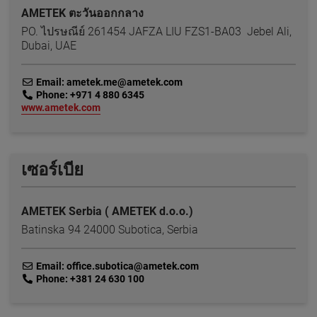
AMETEK ตะวันออกกลาง
PO. ไปรษณีย์ 261454 JAFZA LIU FZS1-BA03 Jebel Ali,
Dubai, UAE
link
Email: ametek.me@ametek.com
link
Phone: +971 4 880 6345
link
www.ametek.com
เซอร์เบีย
AMETEK Serbia ( AMETEK d.o.o.)
Batinska 94 24000 Subotica, Serbia
link
Email: office.subotica@ametek.com
link
Phone: +381 24 630 100