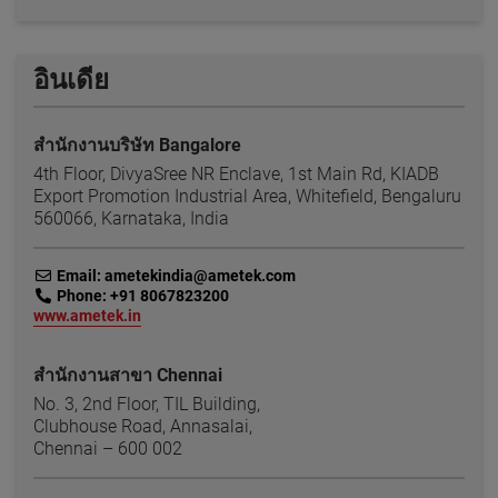
อินเดีย
สำนักงานบริษัท Bangalore
4th Floor, DivyaSree NR Enclave, 1st Main Rd, KIADB
Export Promotion Industrial Area, Whitefield, Bengaluru
560066, Karnataka, India
link
Email: ametekindia@ametek.com
link
Phone: +91 8067823200
link
www.ametek.in
สำนักงานสาขา Chennai
No. 3, 2nd Floor, TIL Building,
Clubhouse Road, Annasalai,
Chennai – 600 002